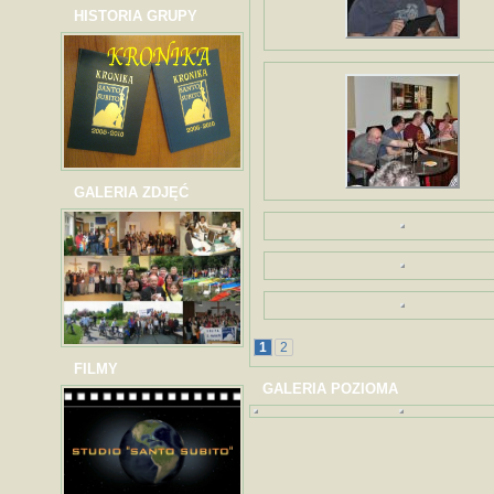
HISTORIA GRUPY
GALERIA ZDJĘĆ
1
2
FILMY
GALERIA POZIOMA