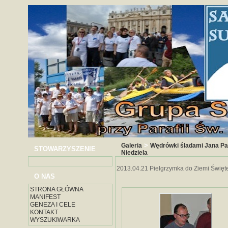
>
Galeria
Wędrówki śladami Jana Paw
STOWARZYSZENIE
Niedziela
2013.04.21 Pielgrzymka do Ziemi Święte
O NAS
STRONA GŁÓWNA
MANIFEST
GENEZA I CELE
KONTAKT
WYSZUKIWARKA