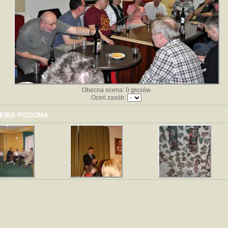
Obecna ocena: 0 głosów
Oceń zasób:
ERIA POZIOMA