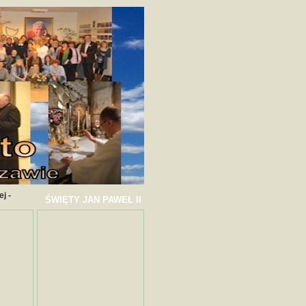
j -
ŚWIĘTY JAN PAWEŁ II