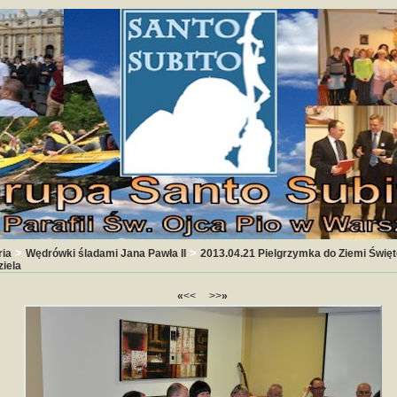
>
>
ria
Wędrówki śladami Jana Pawła II
2013.04.21 Pielgrzymka do Ziemi Święte
ziela
«
<<
>>
»