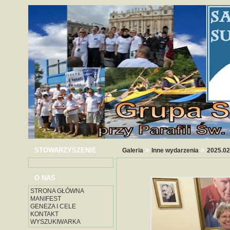
STOWARZYSZENIE
>
>
Galeria
Inne wydarzenia
2025.02
O NAS
STRONA GŁÓWNA
MANIFEST
GENEZA I CELE
KONTAKT
WYSZUKIWARKA