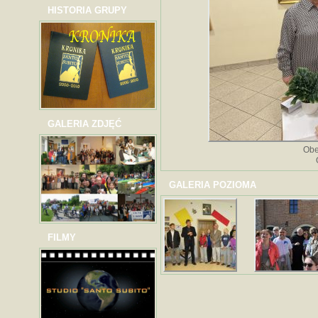
HISTORIA GRUPY
GALERIA ZDJĘĆ
Obe
GALERIA POZIOMA
FILMY