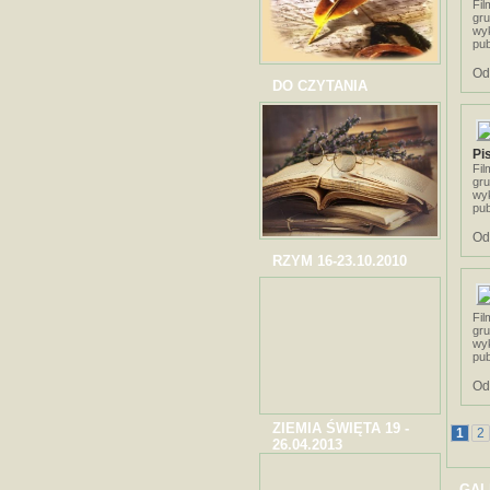
Fil
gru
wy
pub
Od
DO CZYTANIA
Pi
Fil
gru
wy
pub
Od
RZYM 16-23.10.2010
Fil
gru
wy
pub
Od
ZIEMIA ŚWIĘTA 19 -
1
2
26.04.2013
GAL