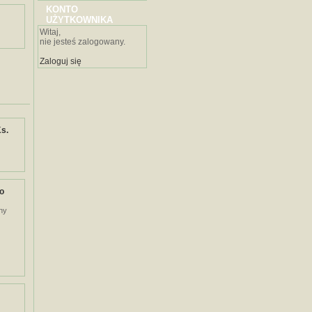
KONTO
UŻYTKOWNIKA
Witaj,
nie jesteś zalogowany.
Zaloguj się
s.
to
ny