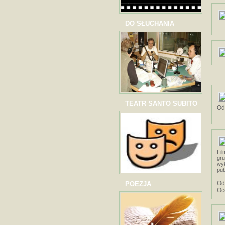
DO SŁUCHANIA
TEATR SANTO SUBITO
Od
Fil
gru
wy
pub
Od
POEZJA
Oc