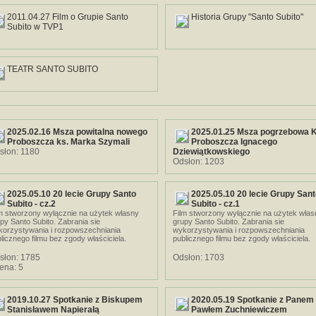
2011.04.27 Film o Grupie Santo
Historia Grupy "Santo Subito"
Subito w TVP1
TEATR SANTO SUBITO
2025.02.16 Msza powitalna nowego
2025.01.25 Msza pogrzebowa K
Proboszcza ks. Marka Szymali
Proboszcza Ignacego
słon: 1180
Dziewiątkowskiego
Odsłon: 1203
2025.05.10 20 lecie Grupy Santo
2025.05.10 20 lecie Grupy San
Subito - cz.2
Subito - cz.1
m stworzony wyłącznie na użytek własny
Film stworzony wyłącznie na użytek włas
py Santo Subito. Zabrania sie
grupy Santo Subito. Zabrania sie
korzystywania i rozpowszechniania
wykorzystywania i rozpowszechniania
licznego filmu bez zgody właściciela.
publicznego filmu bez zgody właściciela.
słon: 1785
Odsłon: 1703
ena: 5
2019.10.27 Spotkanie z Biskupem
2020.05.19 Spotkanie z Panem
Stanisławem Napierałą
Pawłem Zuchniewiczem