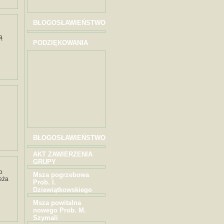
BŁOGOSŁAWIEŃSTWO
ą
PODZIĘKOWANIA
BŁOGOSŁAWIEŃSTWO
AKT ZAWIERZENIA
GRUPY
o
Msza pogrzebowa
ieża
Prob. I.
Dziewiątkowskiego
Msza powitalna
nowego Prob. M.
Szymali