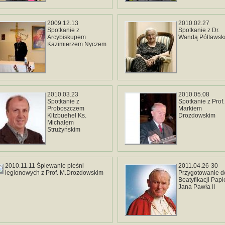
2009.12.13
2010.02.27
Spotkanie z
Spotkanie z Dr.
Arcybiskupem
Wandą Półtawsk
Kazimierzem Nyczem
2010.03.23
2010.05.08
Spotkanie z
Spotkanie z Prof.
Proboszczem
Markiem
Kitzbuehel Ks.
Drozdowskim
Michałem
Strużyńskim
2010.11.11 Śpiewanie pieśni
2011.04.26-30
legionowych z Prof. M.Drozdowskim
Przygotowanie d
Beatyfikacji Pap
Jana Pawła II