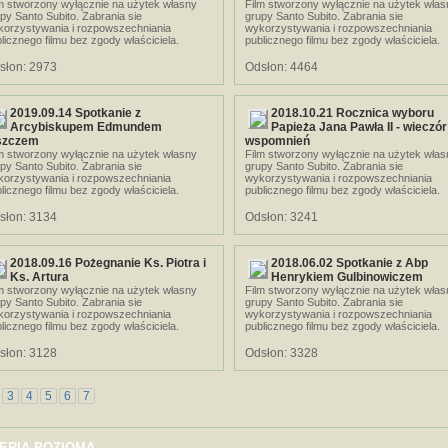
m stworzony wyłącznie na użytek własny
Film stworzony wyłącznie na użytek włas
py Santo Subito. Zabrania sie
grupy Santo Subito. Zabrania sie
korzystywania i rozpowszechniania
wykorzystywania i rozpowszechniania
licznego filmu bez zgody właściciela.
publicznego filmu bez zgody właściciela.
słon: 2973
Odsłon: 4464
2019.09.14 Spotkanie z
2018.10.21 Rocznica wyboru
Arcybiskupem Edmundem
Papieża Jana Pawła II - wieczór
szczem
wspomnień
m stworzony wyłącznie na użytek własny
Film stworzony wyłącznie na użytek włas
py Santo Subito. Zabrania sie
grupy Santo Subito. Zabrania sie
korzystywania i rozpowszechniania
wykorzystywania i rozpowszechniania
licznego filmu bez zgody właściciela.
publicznego filmu bez zgody właściciela.
słon: 3134
Odsłon: 3241
2018.09.16 Pożegnanie Ks. Piotra i
2018.06.02 Spotkanie z Abp
Ks. Artura
Henrykiem Gulbinowiczem
m stworzony wyłącznie na użytek własny
Film stworzony wyłącznie na użytek włas
py Santo Subito. Zabrania sie
grupy Santo Subito. Zabrania sie
korzystywania i rozpowszechniania
wykorzystywania i rozpowszechniania
licznego filmu bez zgody właściciela.
publicznego filmu bez zgody właściciela.
słon: 3128
Odsłon: 3328
3
4
5
6
7
ERIA POZIOMA