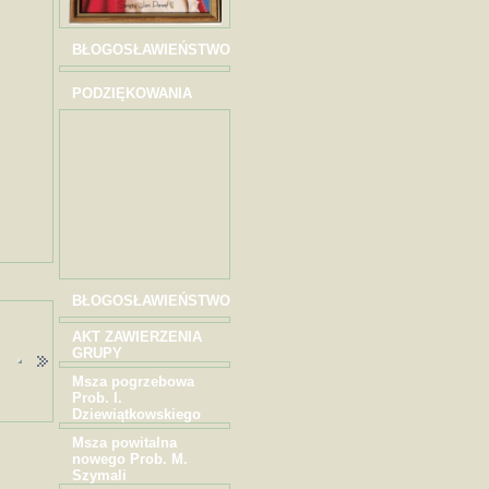
BŁOGOSŁAWIEŃSTWO
PODZIĘKOWANIA
BŁOGOSŁAWIEŃSTWO
AKT ZAWIERZENIA
GRUPY
Msza pogrzebowa
Prob. I.
Dziewiątkowskiego
Msza powitalna
nowego Prob. M.
Szymali