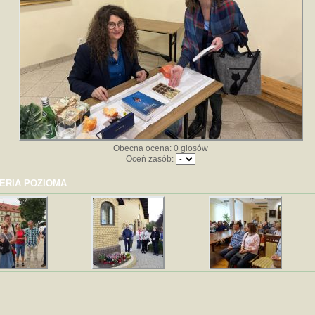
Obecna ocena: 0 głosów
Oceń zasób:
ERIA POZIOMA