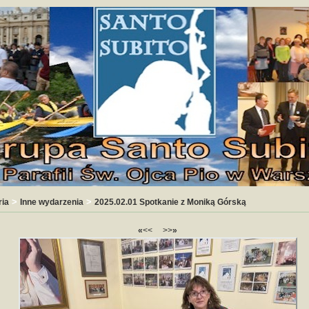
>
>
ria
Inne wydarzenia
2025.02.01 Spotkanie z Moniką Górską
«
<<
>>
»