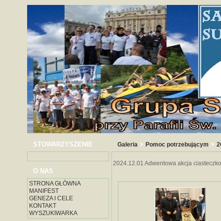
STOWARZYSZENIE
>
>
Galeria
Pomoc potrzebującym
2
2024.12.01 Adwentowa akcja ciasteczk
O NAS
STRONA GŁÓWNA
MANIFEST
GENEZA I CELE
KONTAKT
WYSZUKIWARKA