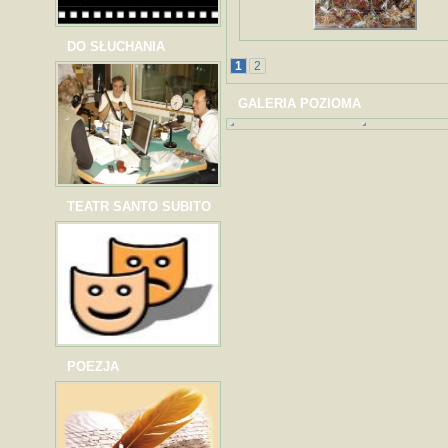
DO SŁUCHANIA
1
2
GALERIA POZIOMA
TEATR SANTO SUBITO
POEZJA