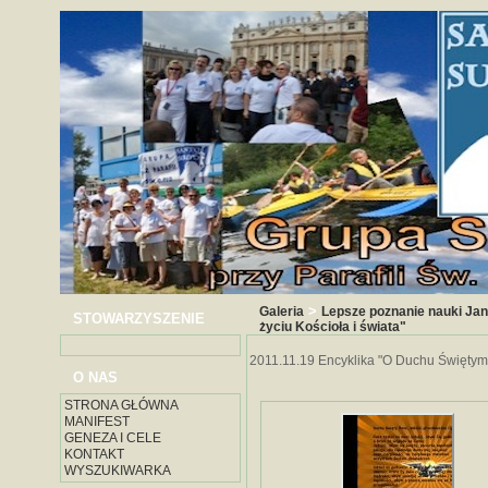
>
Galeria
Lepsze poznanie nauki Jan
STOWARZYSZENIE
życiu Kościoła i świata"
2011.11.19 Encyklika "O Duchu Świętym 
O NAS
STRONA GŁÓWNA
MANIFEST
GENEZA I CELE
KONTAKT
WYSZUKIWARKA