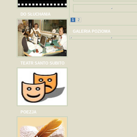
DO SŁUCHANIA
1
2
GALERIA POZIOMA
TEATR SANTO SUBITO
POEZJA