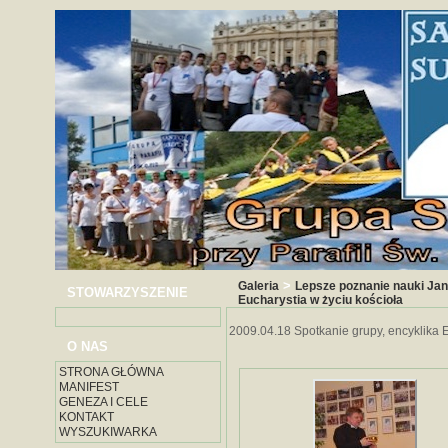
>
Galeria
Lepsze poznanie nauki Jan
STOWARZYSZENIE
Eucharystia w życiu kościoła
2009.04.18 Spotkanie grupy, encyklika E
O NAS
STRONA GŁÓWNA
MANIFEST
GENEZA I CELE
KONTAKT
WYSZUKIWARKA