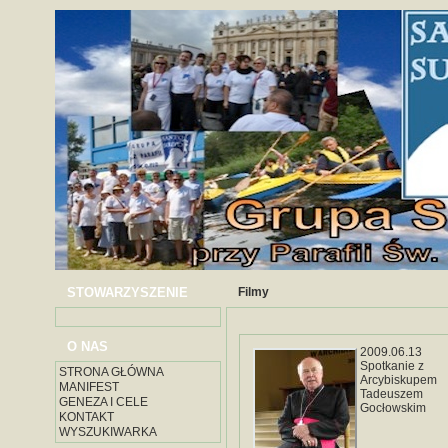
STOWARZYSZENIE
Filmy
O NAS
2009.06.13
Spotkanie z
STRONA GŁÓWNA
Arcybiskupem
MANIFEST
Tadeuszem
GENEZA I CELE
Gocłowskim
KONTAKT
WYSZUKIWARKA