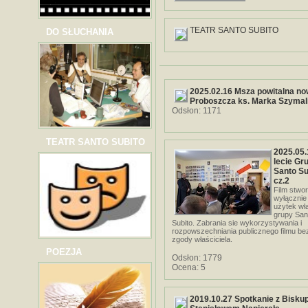
TEATR SANTO SUBITO
DO SŁUCHANIA
2025.02.16 Msza powitalna n
Proboszcza ks. Marka Szymal
Odsłon: 1171
TEATR SANTO SUBITO
2025.05.
lecie Gr
Santo Su
cz.2
Film stwo
wyłącznie
użytek wł
grupy San
Subito. Zabrania sie wykorzystywania i
rozpowszechniania publicznego filmu be
zgody właściciela.
POEZJA
Odsłon: 1779
Ocena: 5
2019.10.27 Spotkanie z Bisk