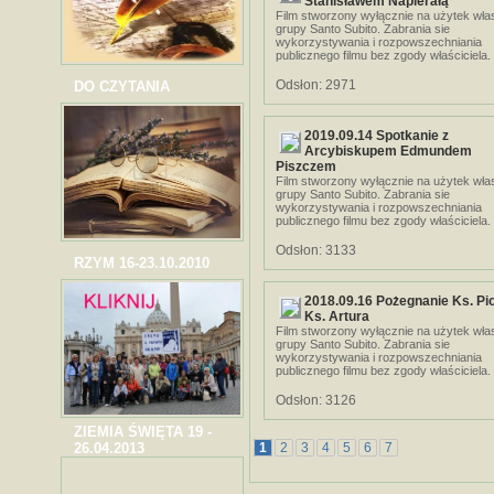
Stanisławem Napierałą
Film stworzony wyłącznie na użytek wła
grupy Santo Subito. Zabrania sie
wykorzystywania i rozpowszechniania
publicznego filmu bez zgody właściciela.
Odsłon: 2971
DO CZYTANIA
2019.09.14 Spotkanie z
Arcybiskupem Edmundem
Piszczem
Film stworzony wyłącznie na użytek wła
grupy Santo Subito. Zabrania sie
wykorzystywania i rozpowszechniania
publicznego filmu bez zgody właściciela.
Odsłon: 3133
RZYM 16-23.10.2010
2018.09.16 Pożegnanie Ks. Pio
Ks. Artura
Film stworzony wyłącznie na użytek wła
grupy Santo Subito. Zabrania sie
wykorzystywania i rozpowszechniania
publicznego filmu bez zgody właściciela.
Odsłon: 3126
ZIEMIA ŚWIĘTA 19 -
26.04.2013
1
2
3
4
5
6
7