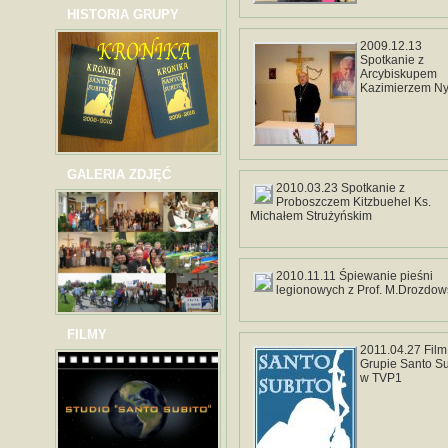
HISTORIA GRUPY
2009.12.13
Spotkanie z
Arcybiskupem
Kazimierzem N
GALERIA ZDJĘĆ
2010.03.23 Spotkanie z
Proboszczem Kitzbuehel Ks.
Michałem Strużyńskim
2010.11.11 Śpiewanie pieśni
legionowych z Prof. M.Drozdo
FILMY
2011.04.27 Film
Grupie Santo Su
w TVP1