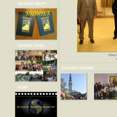
HISTORIA GRUPY
GALERIA ZDJĘĆ
Obecn
GALERIA POZIOMA
FILMY