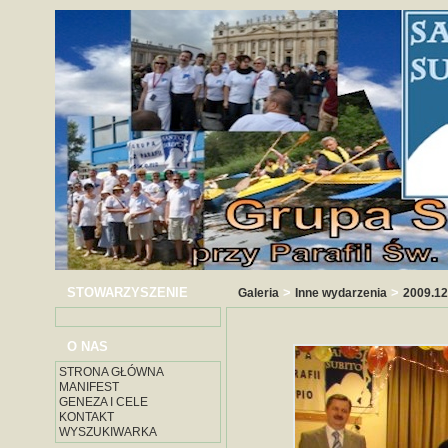
STOWARZYSZENIE
>
>
Galeria
Inne wydarzenia
2009.1
O NAS
STRONA GŁÓWNA
MANIFEST
GENEZA I CELE
KONTAKT
WYSZUKIWARKA