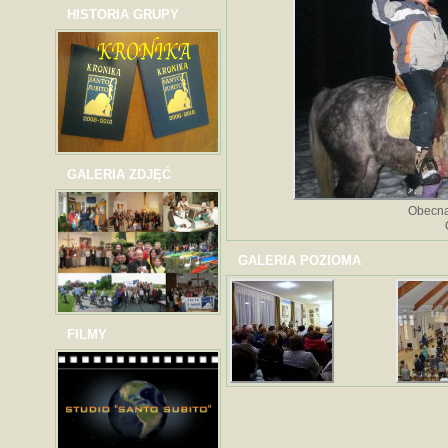
HISTORIA GRUPY
GALERIA ZDJĘĆ
Obecna
GALERIA POZIOMA
FILMY