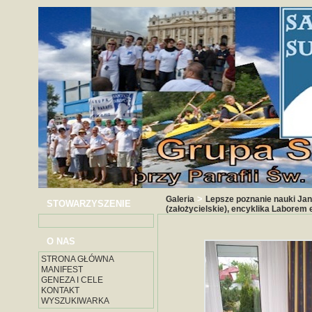
>
Galeria
Lepsze poznanie nauki Jan
STOWARZYSZENIE
(założycielskie), encyklika Laborem
O NAS
STRONA GŁÓWNA
MANIFEST
GENEZA I CELE
KONTAKT
WYSZUKIWARKA