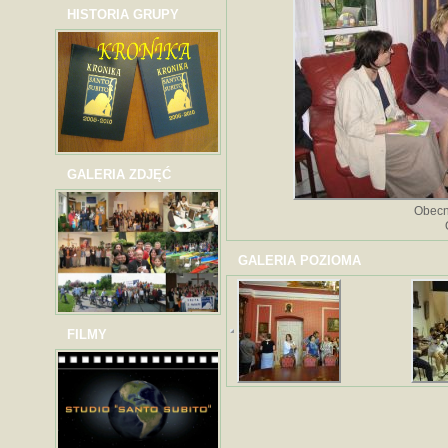
HISTORIA GRUPY
GALERIA ZDJĘĆ
Obecn
GALERIA POZIOMA
FILMY