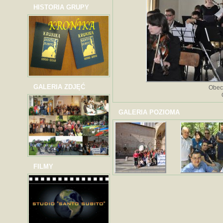
HISTORIA GRUPY
GALERIA ZDJĘĆ
Obec
GALERIA POZIOMA
FILMY