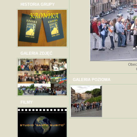
HISTORIA GRUPY
GALERIA ZDJĘĆ
Obec
GALERIA POZIOMA
FILMY