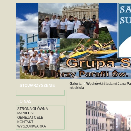
>
Galeria
Wędrówki śladami Jana Paw
STOWARZYSZENIE
niedziela
O NAS
STRONA GŁÓWNA
MANIFEST
GENEZA I CELE
KONTAKT
WYSZUKIWARKA