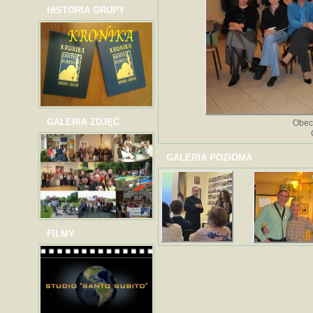
HISTORIA GRUPY
GALERIA ZDJĘĆ
Obec
GALERIA POZIOMA
FILMY