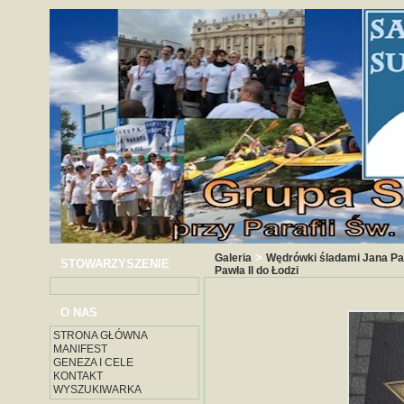
>
Galeria
Wędrówki śladami Jana Paw
STOWARZYSZENIE
Pawła II do Łodzi
O NAS
STRONA GŁÓWNA
MANIFEST
GENEZA I CELE
KONTAKT
WYSZUKIWARKA