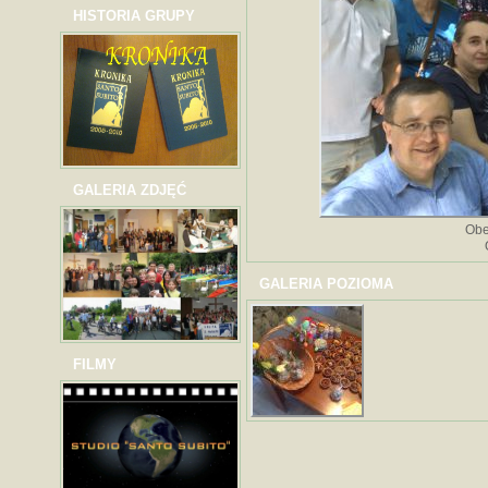
HISTORIA GRUPY
GALERIA ZDJĘĆ
Obe
GALERIA POZIOMA
FILMY