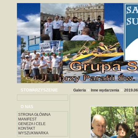
STOWARZYSZENIE
>
>
Galeria
Inne wydarzenia
2019.06
O NAS
STRONA GŁÓWNA
MANIFEST
GENEZA I CELE
KONTAKT
WYSZUKIWARKA