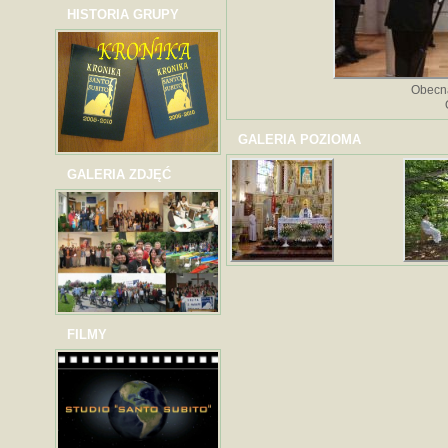
HISTORIA GRUPY
Obecna
GALERIA POZIOMA
GALERIA ZDJĘĆ
FILMY