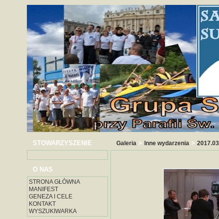
STOWARZYSZENIE
>
>
Galeria
Inne wydarzenia
2017.03
O NAS
STRONA GŁÓWNA
MANIFEST
GENEZA I CELE
KONTAKT
WYSZUKIWARKA