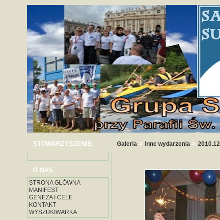
STOWARZYSZENIE
>
>
Galeria
Inne wydarzenia
2010.1
O NAS
STRONA GŁÓWNA
MANIFEST
GENEZA I CELE
KONTAKT
WYSZUKIWARKA