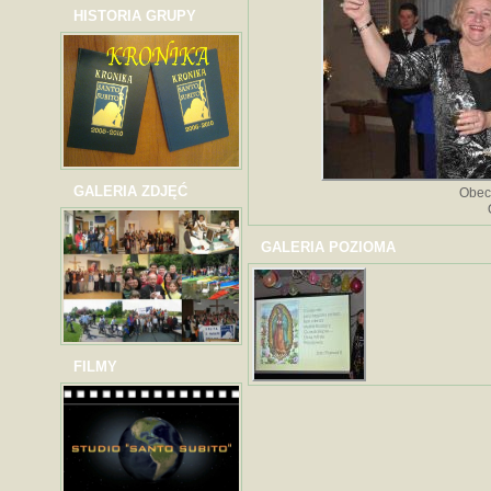
HISTORIA GRUPY
GALERIA ZDJĘĆ
Obec
GALERIA POZIOMA
FILMY