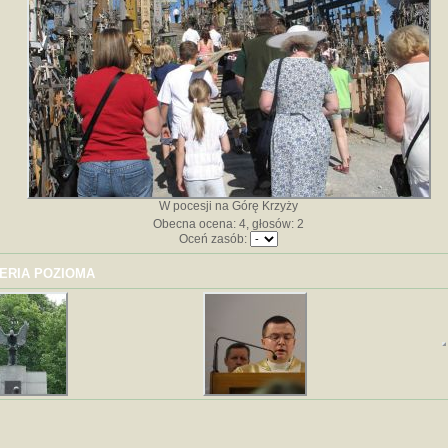
W pocesji na Górę Krzyży
Obecna ocena: 4, głosów: 2
Oceń zasób:
ERIA POZIOMA