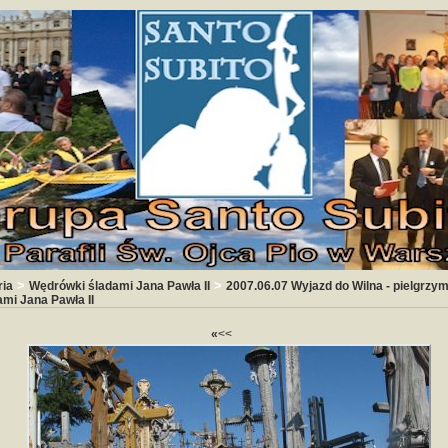
>
>
ria
Wędrówki śladami Jana Pawła II
2007.06.07 Wyjazd do Wilna - pielgrzy
ami Jana Pawła II
«
<<