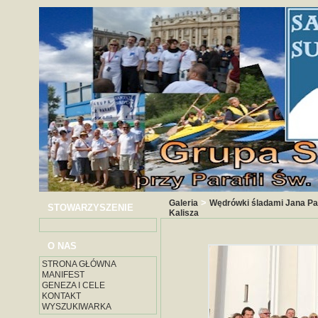
>
Galeria
Wędrówki śladami Jana Paw
STOWARZYSZENIE
Kalisza
O NAS
STRONA GŁÓWNA
MANIFEST
GENEZA I CELE
KONTAKT
WYSZUKIWARKA