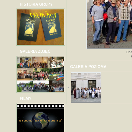
HISTORIA GRUPY
GALERIA ZDJĘĆ
Obe
GALERIA POZIOMA
FILMY