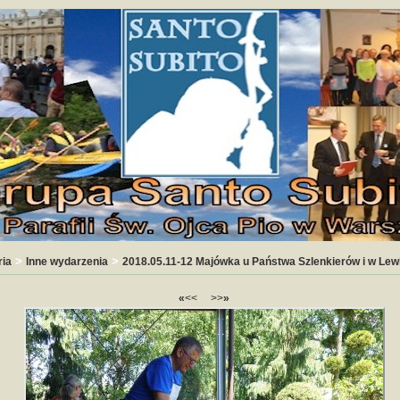
>
>
ria
Inne wydarzenia
2018.05.11-12 Majówka u Państwa Szlenkierów i w Lew
«
<<
>>
»