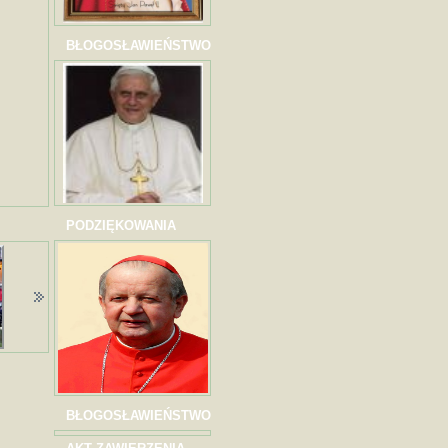
BŁOGOSŁAWIEŃSTWO
PODZIĘKOWANIA
BŁOGOSŁAWIEŃSTWO