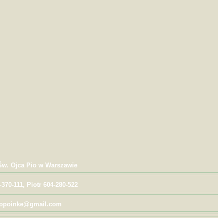
 Św. Ojca Pio w Warszawie
-370-111, Piotr 604-280-522
 popoinke@gmail.com