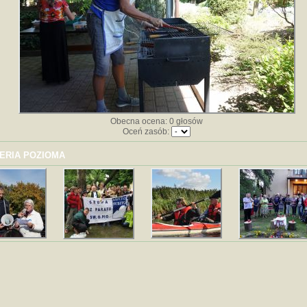
Obecna ocena: 0 głosów
Oceń zasób:
ERIA POZIOMA