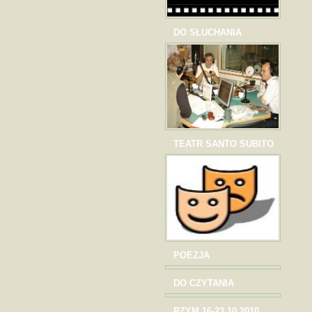
DO SŁUCHANIA
TEATR SANTO SUBITO
POEZJA
DO CZYTANIA
RZYM 16-23.10.2010