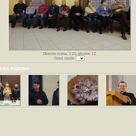
Obecna ocena: 2.25, głosów: 12
Oceń zasób:
ERIA POZIOMA