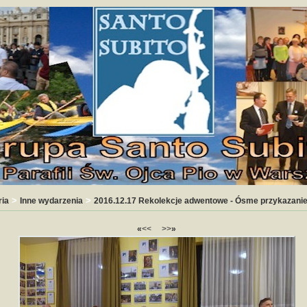
>
>
ria
Inne wydarzenia
2016.12.17 Rekolekcje adwentowe - Ósme przykazani
«
<<
>>
»