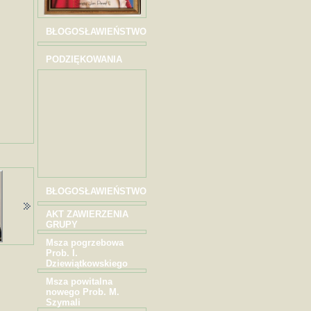
BŁOGOSŁAWIEŃSTWO
PODZIĘKOWANIA
BŁOGOSŁAWIEŃSTWO
AKT ZAWIERZENIA
GRUPY
Msza pogrzebowa
Prob. I.
Dziewiątkowskiego
Msza powitalna
nowego Prob. M.
Szymali