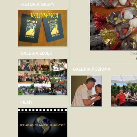
HISTORIA GRUPY
GALERIA ZDJĘĆ
Obe
GALERIA POZIOMA
FILMY