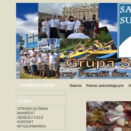
STOWARZYSZENIE
>
>
Galeria
Pomoc potrzebującym
2
O NAS
STRONA GŁÓWNA
MANIFEST
GENEZA I CELE
KONTAKT
WYSZUKIWARKA