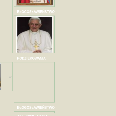
BŁOGOSŁAWIEŃSTWO
PODZIĘKOWANIA
BŁOGOSŁAWIEŃSTWO