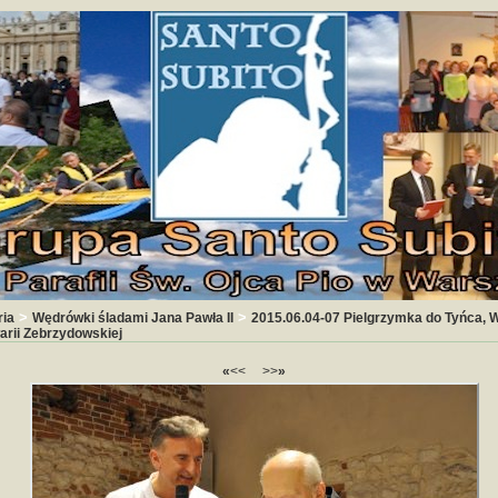
>
>
ria
Wędrówki śladami Jana Pawła II
2015.06.04-07 Pielgrzymka do Tyńca, 
arii Zebrzydowskiej
«
<<
>>
»