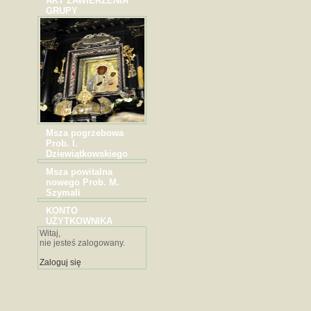
AKT ZAWIERZENIA
GRUPY
Msza pogrzebowa
Prob. I.
Dziewiątkowskiego
Msza powitalna
nowego Prob. M.
Szymali
KONTO
UŻYTKOWNIKA
Witaj,
nie jesteś zalogowany.
Zaloguj się