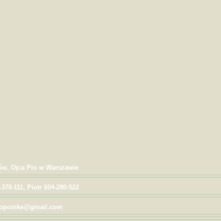
 Św. Ojca Pio w Warszawie
-370-111, Piotr 604-280-522
 popoinke@gmail.com