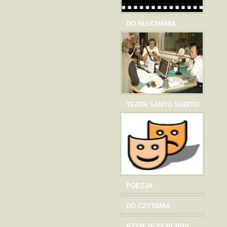
DO SŁUCHANIA
TEATR SANTO SUBITO
POEZJA
DO CZYTANIA
RZYM 16-23.10.2010