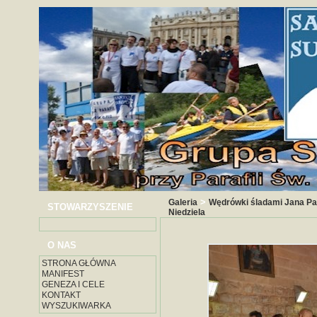
>
Galeria
Wędrówki śladami Jana Paw
STOWARZYSZENIE
Niedziela
O NAS
STRONA GŁÓWNA
MANIFEST
GENEZA I CELE
KONTAKT
WYSZUKIWARKA