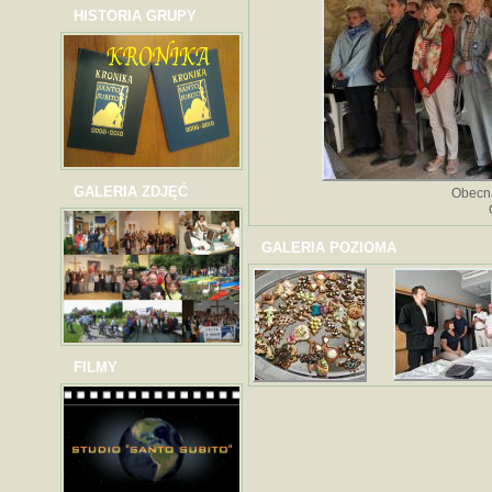
HISTORIA GRUPY
GALERIA ZDJĘĆ
Obecna
GALERIA POZIOMA
FILMY