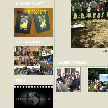
HISTORIA GRUPY
GALERIA ZDJĘĆ
Obe
GALERIA POZIOMA
FILMY