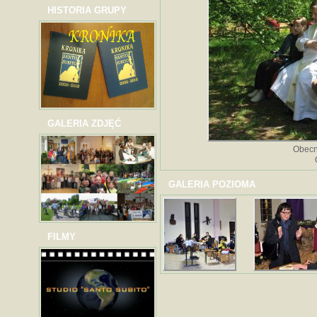
HISTORIA GRUPY
GALERIA ZDJĘĆ
Obecn
GALERIA POZIOMA
FILMY