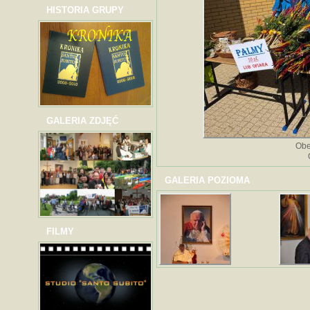
HISTORIA GRUPY
GALERIA ZDJĘĆ
Obe
GALERIA POZIOMA
FILMY