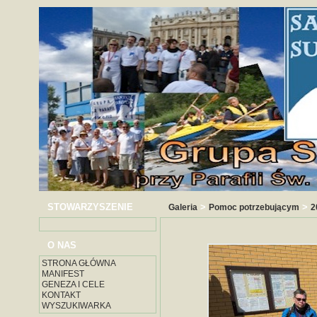
STOWARZYSZENIE
>
>
Galeria
Pomoc potrzebującym
2
O NAS
STRONA GŁÓWNA
MANIFEST
GENEZA I CELE
KONTAKT
WYSZUKIWARKA