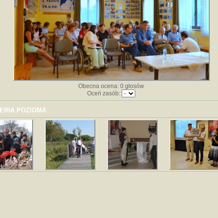
Obecna ocena: 0 głosów
Oceń zasób:
ERIA POZIOMA