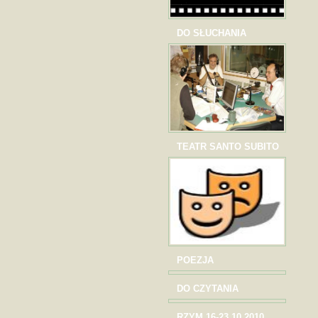
DO SŁUCHANIA
TEATR SANTO SUBITO
POEZJA
DO CZYTANIA
RZYM 16-23.10.2010