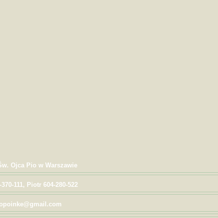
 Św. Ojca Pio w Warszawie
-370-111, Piotr 604-280-522
 popoinke@gmail.com