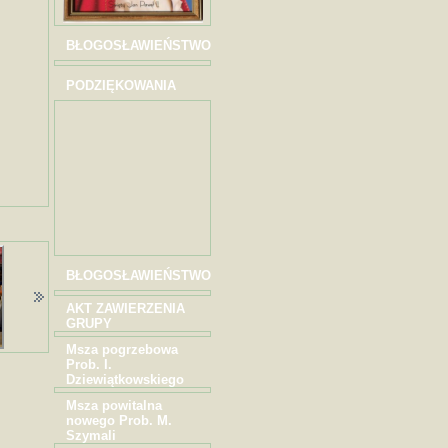
BŁOGOSŁAWIEŃSTWO
PODZIĘKOWANIA
BŁOGOSŁAWIEŃSTWO
AKT ZAWIERZENIA
GRUPY
Msza pogrzebowa
Prob. I.
Dziewiątkowskiego
Msza powitalna
nowego Prob. M.
Szymali